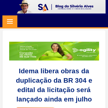
Skip
to
BLOG
Jornalismo
content
e
SILVERIO
Credibilidade
ALVES
Idema libera obras da
duplicação da BR 304 e
edital da licitação será
lançado ainda em julho