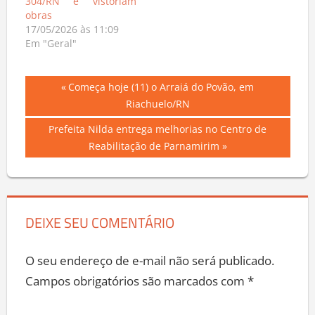
304/RN e vistoriam
obras
17/05/2026 às 11:09
Em "Geral"
Navegação
Previous
Começa hoje (11) o Arraiá do Povão, em
Post:
Riachuelo/RN
de
Next
Prefeita Nilda entrega melhorias no Centro de
Post
Post:
Reabilitação de Parnamirim
DEIXE SEU COMENTÁRIO
O seu endereço de e-mail não será publicado.
Campos obrigatórios são marcados com
*