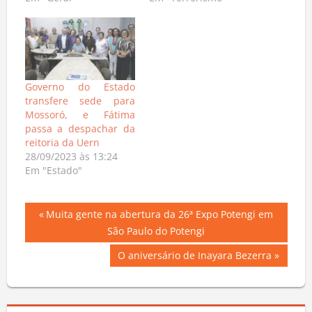
Em "Geral"
Em "Terrorismo"
Governo do Estado
transfere sede para
Mossoró, e Fátima
passa a despachar da
reitoria da Uern
28/09/2023 às 13:24
Em "Estado"
Navegação
Previous
Muita gente na abertura da 26ª Expo Potengi em
Post:
São Paulo do Potengi
de
Next
O aniversário de Inayara Bezerra
Post
Post: