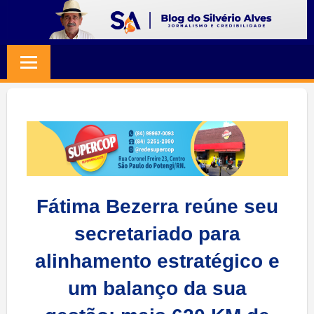
Skip
to
BLOG
Jornalismo
content
e
SILVERIO
Credibilidade
ALVES
Fátima Bezerra reúne seu
secretariado para
alinhamento estratégico e
um balanço da sua