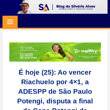
Skip
to
BLOG
Jornalismo
content
e
SILVERIO
Credibilidade
ALVES
É hoje (25): Ao vencer
Riachuelo por 4×1, a
ADESPP de São Paulo
Potengi, disputa a final