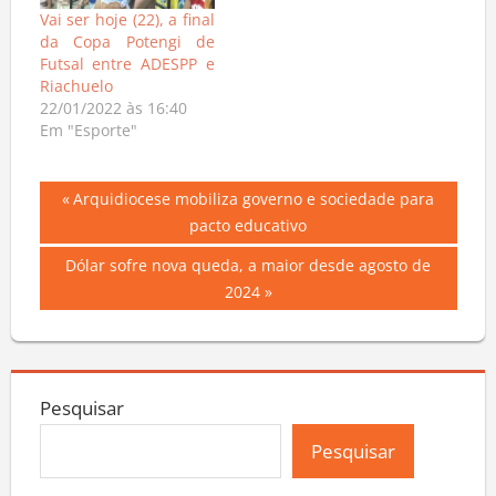
Vai ser hoje (22), a final
da Copa Potengi de
Futsal entre ADESPP e
Riachuelo
22/01/2022 às 16:40
Em "Esporte"
Navegação
Previous
Arquidiocese mobiliza governo e sociedade para
Post:
pacto educativo
de
Next
Dólar sofre nova queda, a maior desde agosto de
Post
Post:
2024
Pesquisar
Pesquisar