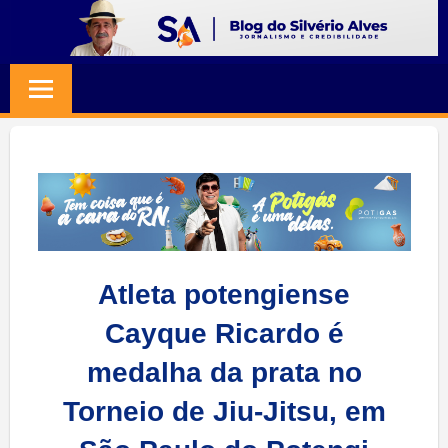
Skip
to
BLOG
Jornalismo
content
e
SILVERIO
Credibilidade
ALVES
Atleta potengiense
Cayque Ricardo é
medalha da prata no
Torneio de Jiu-Jitsu, em