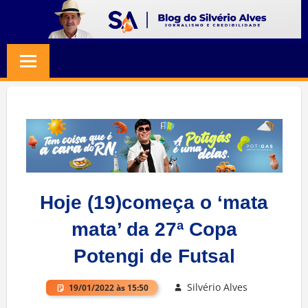
Skip
to
BLOG
Jornalismo
content
e
SILVERIO
Credibilidade
ALVES
Hoje (19)começa o ‘mata
mata’ da 27ª Copa
Potengi de Futsal
Silvério Alves
19/01/2022 às 15:50