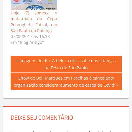
Hoje (7) começa o
mata-mata da Copa
Potengi de Futsal, em
São Paulo do Potengi
07/02/2017 às 16:33
Em "Blog Antigo"
Navegação
Previous
Imagens do dia: A beleza do casal e das crianças
Post:
na Festa de São Paulo
de
Next
Show de Bell Marques em Parelhas é cancelado;
Post
Post:
organização considera ‘aumento de casos de Covid’
DEIXE SEU COMENTÁRIO