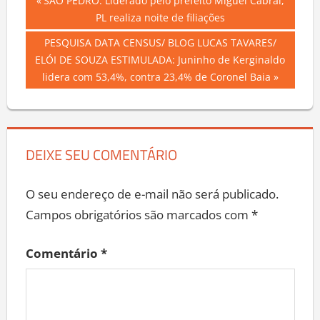
Navegação
Previous
SÃO PEDRO: Liderado pelo prefeito Miguel Cabral,
Post:
PL realiza noite de filiações
de
Next
PESQUISA DATA CENSUS/ BLOG LUCAS TAVARES/
Post
Post:
ELÓI DE SOUZA ESTIMULADA: Juninho de Kerginaldo
lidera com 53,4%, contra 23,4% de Coronel Baia
DEIXE SEU COMENTÁRIO
O seu endereço de e-mail não será publicado.
Campos obrigatórios são marcados com
*
Comentário
*