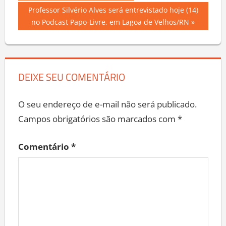
Post:
de
Next
Professor Silvério Alves será entrevistado hoje (14)
Post:
no Podcast Papo-Livre, em Lagoa de Velhos/RN
Post
DEIXE SEU COMENTÁRIO
O seu endereço de e-mail não será publicado.
Campos obrigatórios são marcados com
*
Comentário
*