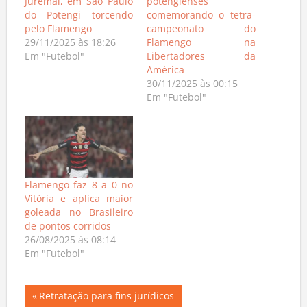
Juremal, em São Paulo
potengienses
do Potengi torcendo
comemorando o tetra-
pelo Flamengo
campeonato do
29/11/2025 às 18:26
Flamengo na
Em "Futebol"
Libertadores da
América
30/11/2025 às 00:15
Em "Futebol"
Flamengo faz 8 a 0 no
Vitória e aplica maior
goleada no Brasileiro
de pontos corridos
26/08/2025 às 08:14
Em "Futebol"
Navegação
Previous
Retratação para fins jurídicos