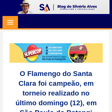
Skip
to
BLOG
Jornalismo
content
e
SILVERIO
Credibilidade
ALVES
O Flamengo do Santa
Clara foi campeão, em
torneio realizado no
último domingo (12), em