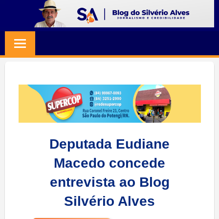
Skip
to
BLOG
Jornalismo
content
e
SILVERIO
Credibilidade
ALVES
Deputada Eudiane
Macedo concede
entrevista ao Blog
Silvério Alves