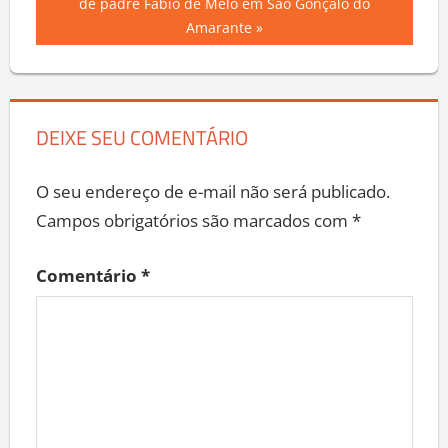
Post
Post:
de padre Fábio de Melo em São Gonçalo do
Amarante
DEIXE SEU COMENTÁRIO
O seu endereço de e-mail não será publicado.
Campos obrigatórios são marcados com
*
Comentário
*