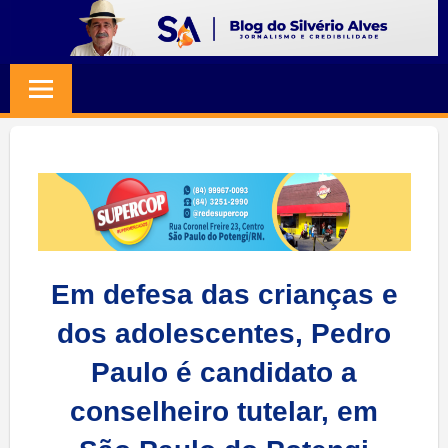
Skip
to
BLOG
Jornalismo
content
e
SILVERIO
Credibilidade
ALVES
Em defesa das crianças e
dos adolescentes, Pedro
Paulo é candidato a
conselheiro tutelar, em