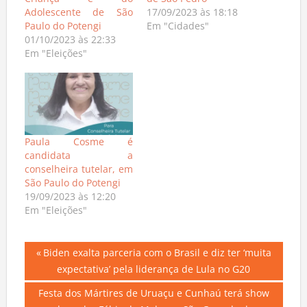
Criança e do
de São Pedro
Adolescente de São
17/09/2023 às 18:18
Paulo do Potengi
Em "Cidades"
01/10/2023 às 22:33
Em "Eleições"
Paula Cosme é
candidata a
conselheira tutelar, em
São Paulo do Potengi
19/09/2023 às 12:20
Em "Eleições"
Navegação
Previous
Biden exalta parceria com o Brasil e diz ter ‘muita
Post:
expectativa’ pela liderança de Lula no G20
de
Next
Festa dos Mártires de Uruaçu e Cunhaú terá show