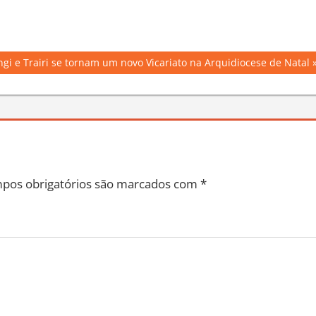
gi e Trairi se tornam um novo Vicariato na Arquidiocese de Natal
pos obrigatórios são marcados com
*