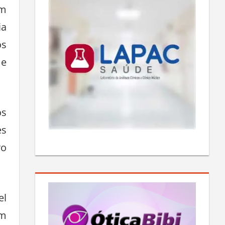
om
ia
os
me
os
es
ro
el
am