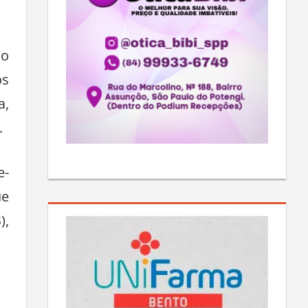
 o
os
a,
.
e-
ue
),