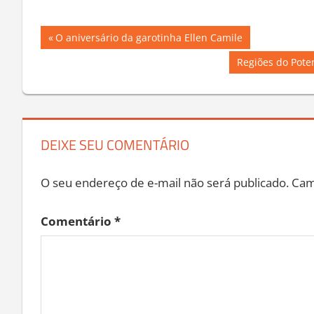
Navegação
Previous
O aniversário da garotinha Ellen Camile
Post:
de
Next
Regiões do Poten
Post:
Post
DEIXE SEU COMENTÁRIO
O seu endereço de e-mail não será publicado.
Cam
Comentário
*