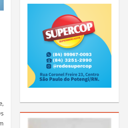
e,
Os
am