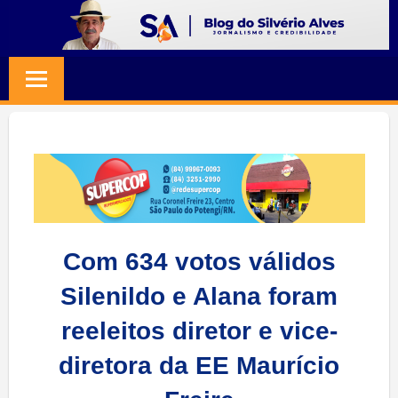
Skip
to
BLOG
Jornalismo
content
e
SILVERIO
Credibilidade
ALVES
Com 634 votos válidos
Silenildo e Alana foram
reeleitos diretor e vice-
diretora da EE Maurício