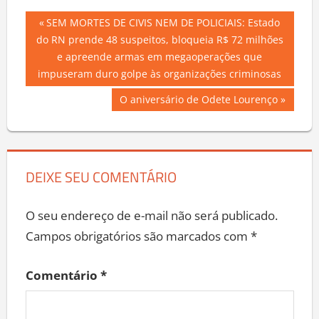
Navegação
Previous
SEM MORTES DE CIVIS NEM DE POLICIAIS: Estado
Post:
do RN prende 48 suspeitos, bloqueia R$ 72 milhões
de
e apreende armas em megaoperações que
Post
impuseram duro golpe às organizações criminosas
Next
O aniversário de Odete Lourenço
Post:
DEIXE SEU COMENTÁRIO
O seu endereço de e-mail não será publicado.
Campos obrigatórios são marcados com
*
Comentário
*