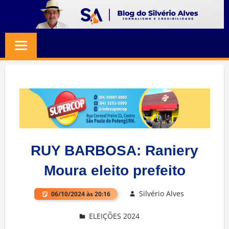
Skip
to
BLOG
Jornalismo
content
e
SILVERIO
Credibilidade
ALVES
RUY BARBOSA: Raniery
Moura eleito prefeito
Silvério Alves
06/10/2024 às 20:16
ELEIÇÕES 2024
Deixe um comentário