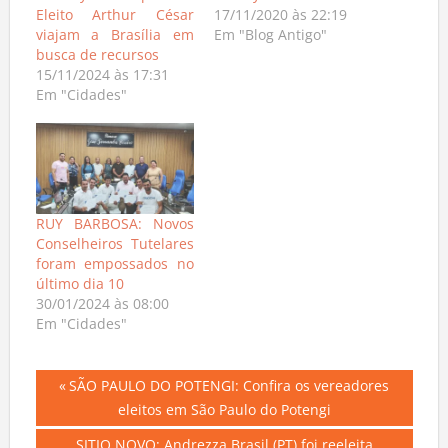
Eleito Arthur César
17/11/2020 às 22:19
viajam a Brasília em
Em "Blog Antigo"
busca de recursos
15/11/2024 às 17:31
Em "Cidades"
RUY BARBOSA: Novos
Conselheiros Tutelares
foram empossados no
último dia 10
30/01/2024 às 08:00
Em "Cidades"
Navegação
Previous
SÃO PAULO DO POTENGI: Confira os vereadores
Post:
eleitos em São Paulo do Potengi
de
Next
SITIO NOVO: Andrezza Brasil (PT) foi reeleita