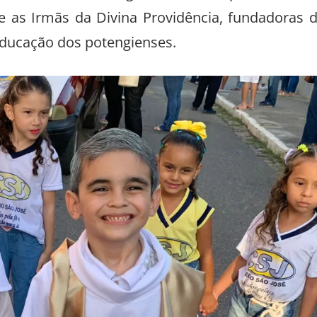
ando o Desfiles. Algumas delas representando
e as Irmãs da Divina Providência, fundadoras 
 Educação dos potengienses.