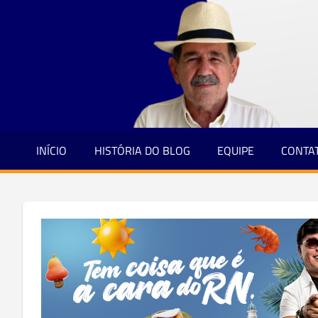
Jornalismo
Skip
e
to
Credibilidade
content
INÍCIO
HISTÓRIA DO BLOG
EQUIPE
CONTA