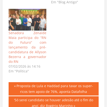
Em "Blog Antigo"
Senadora Zenaide
Maia participa do “RN
do Futuro” com
lançamento da pré-
candidatura de Allyson
Bezerra a governador
do RN
07/02/2026 às 14:16
Em "Política"
Navegação
Previous
Proposta de Lula e Haddad para taxar os super-
Post:
ricos tem apoio de 76%, aponta Datafolha
de
Next
‘Só serei candidato se houver adesão até o fim do
Post
Post: