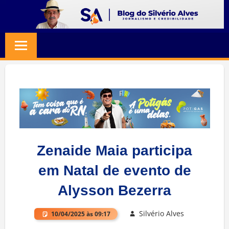
Skip
to
BLOG
Jornalismo
content
e
SILVERIO
Credibilidade
ALVES
Zenaide Maia participa
em Natal de evento de
Alysson Bezerra
Silvério Alves
10/04/2025 às 09:17