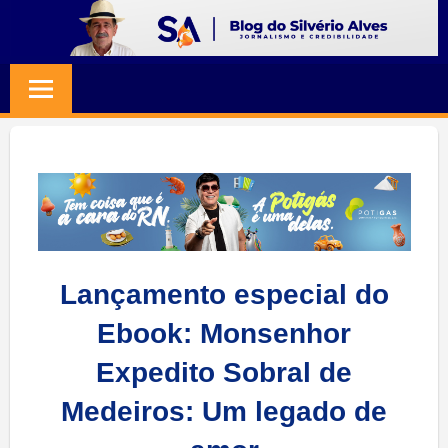
Skip
to
BLOG
Jornalismo
content
e
SILVERIO
Credibilidade
ALVES
Lançamento especial do
Ebook: Monsenhor
Expedito Sobral de
Medeiros: Um legado de