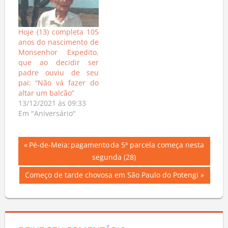
Hoje (13) completa 105
anos do nascimento de
Monsenhor Expedito,
que ao decidir ser
padre ouviu de seu
pai: “Não vá fazer do
altar um balcão”
13/12/2021 às 09:33
Em "Aniversário"
Navegação
Previous
Pé-de-Meia: pagamento da 5ª parcela começa nesta
Post:
segunda (28)
de
Next
Começo de tarde chovosa em São Paulo do Potengi
Post
Post: