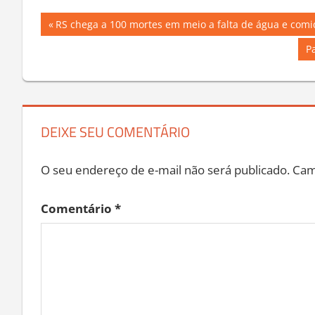
Navegação
Previous
RS chega a 100 mortes em meio a falta de água e com
Post:
de
N
P
Po
Post
DEIXE SEU COMENTÁRIO
O seu endereço de e-mail não será publicado.
Cam
Comentário
*