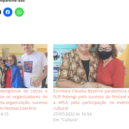
mpartilhe isso:
tengiense de Letras e
Escritora Cleudia Bezerra parabeniza 
iza os organizadores do
FLIP Potengi pelo sucesso do Festival 
ela organização, sucesso
a APLA pela participação no event
o Festival Literário
cultural
14:15
27/07/2022 às 16:54
Em "Cultura"