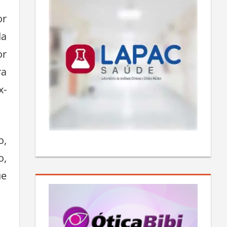
or
da
or
ra
x-
o,
o,
ue