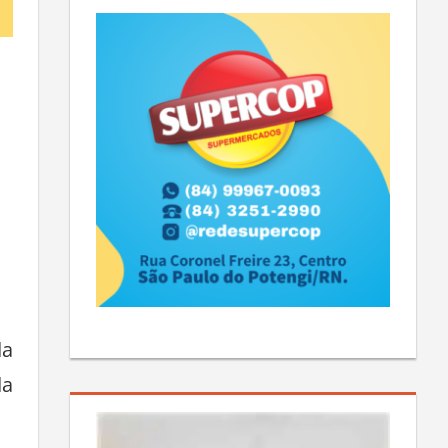
da
da