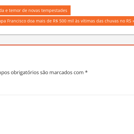
ida e temor de novas tempestades
ext
apa Francisco doa mais de R$ 500 mil às vítimas das chuvas no RS
st:
pos obrigatórios são marcados com
*