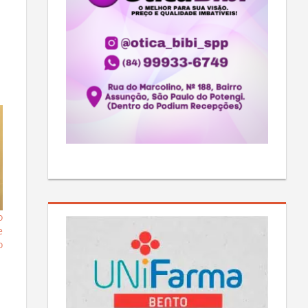
o
e
o