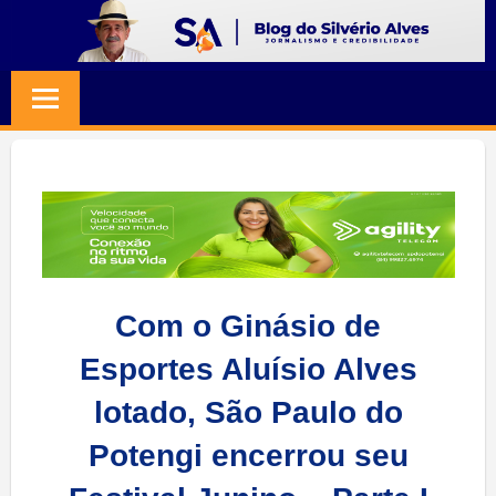
Skip
to
BLOG
Jornalismo
content
e
SILVERIO
Credibilidade
ALVES
Com o Ginásio de
Esportes Aluísio Alves
lotado, São Paulo do
Potengi encerrou seu