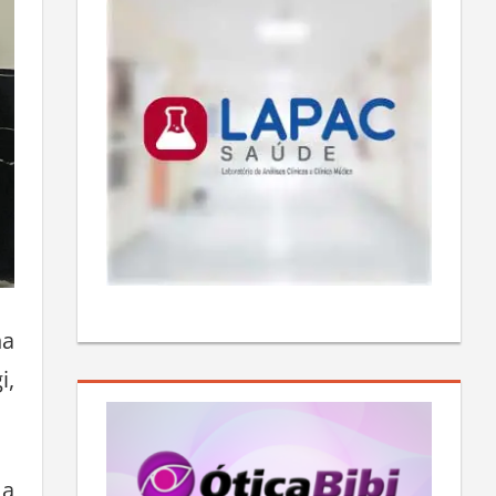
na
i,
 a