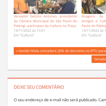
Vereador Getúlio Antunes, presidente
Imagens da 
da Câmara Municipal de São Paulo do
Antigos e Cul
Potengi, participou da Cultura na Praça
Paulo do Poten
13/11/2022 às 13:01
13/11/2022 às 
Em "Cultura"
Em "Cultura"
Navegação
Previous
Gestão Nilda concederá 20% de desconto no IPTU par
Post:
de
Next
Senador
Post:
Post
DEIXE SEU COMENTÁRIO
O seu endereço de e-mail não será publicado.
Cam