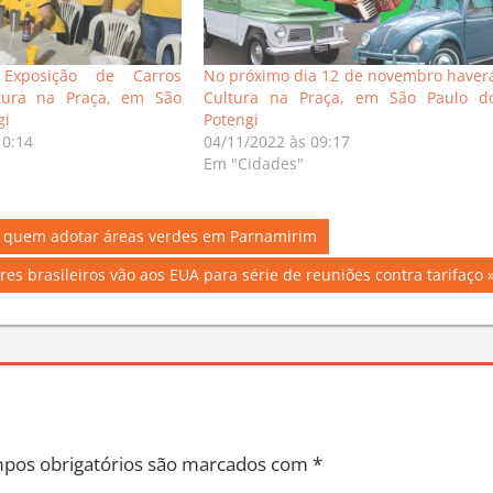
Exposição de Carros
No próximo dia 12 de novembro haver
tura na Praça, em São
Cultura na Praça, em São Paulo d
gi
Potengi
10:14
04/11/2022 às 09:17
Em "Cidades"
a quem adotar áreas verdes em Parnamirim
es brasileiros vão aos EUA para série de reuniões contra tarifaço
pos obrigatórios são marcados com
*