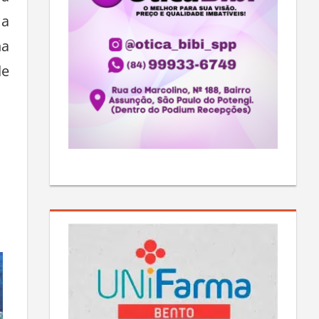
 a
na
de