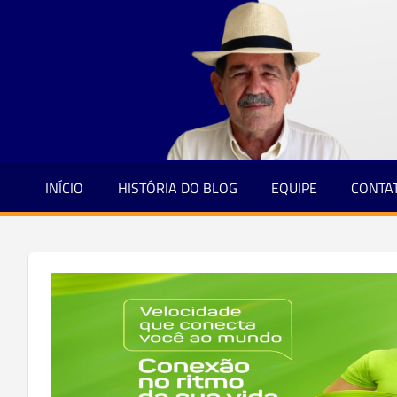
Jornalismo
Skip
e
to
Credibilidade
content
INÍCIO
HISTÓRIA DO BLOG
EQUIPE
CONTA