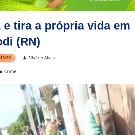
 tira a própria vida em
di (RN)
 13:26
Silvério Alves
Crime