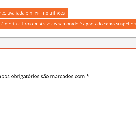
e, avaliada em R$ 11,8 trilhões
 é morta a tiros em Arez; ex-namorado é apontado como suspeito
pos obrigatórios são marcados com
*