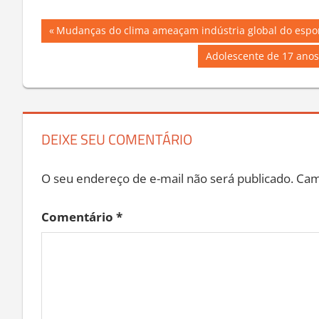
Navegação
Previous
Mudanças do clima ameaçam indústria global do esport
Post:
de
Next
Adolescente de 17 anos
Post:
Post
DEIXE SEU COMENTÁRIO
O seu endereço de e-mail não será publicado.
Cam
Comentário
*