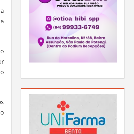
hã
ia
no
or
mo
es
 o