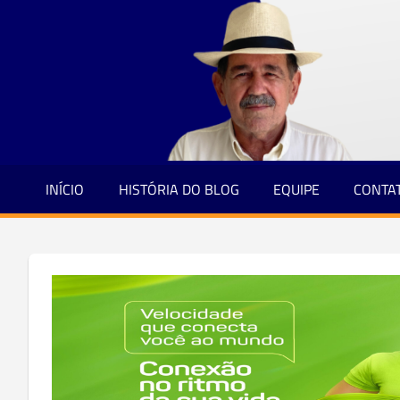
Jornalismo
Skip
e
to
Credibilidade
content
INÍCIO
HISTÓRIA DO BLOG
EQUIPE
CONTA