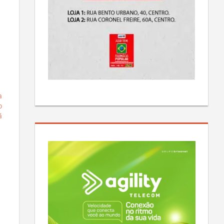
a
o
ã