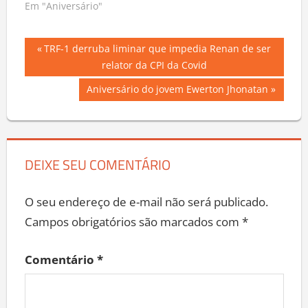
Em "Aniversário"
Navegação
Previous
TRF-1 derruba liminar que impedia Renan de ser
Post:
relator da CPI da Covid
de
Next
Aniversário do jovem Ewerton Jhonatan
Post
Post:
DEIXE SEU COMENTÁRIO
O seu endereço de e-mail não será publicado.
Campos obrigatórios são marcados com
*
Comentário
*