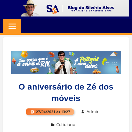
Skip
to
BLOG
Jornalismo
content
e
SILVERIO
Credibilidade
ALVES
O aniversário de Zé dos
móveis
Admin
27/04/2021 às 13:27
Cotidiano
Deixe um comentário