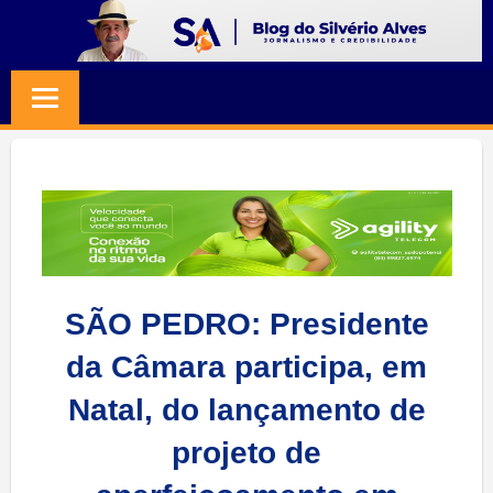
Skip
to
BLOG
Jornalismo
content
e
SILVERIO
Credibilidade
ALVES
SÃO PEDRO: Presidente
da Câmara participa, em
Natal, do lançamento de
projeto de