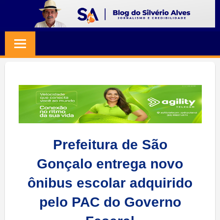
Skip
to
BLOG
Jornalismo
content
e
SILVERIO
Credibilidade
ALVES
Prefeitura de São
Gonçalo entrega novo
ônibus escolar adquirido
pelo PAC do Governo