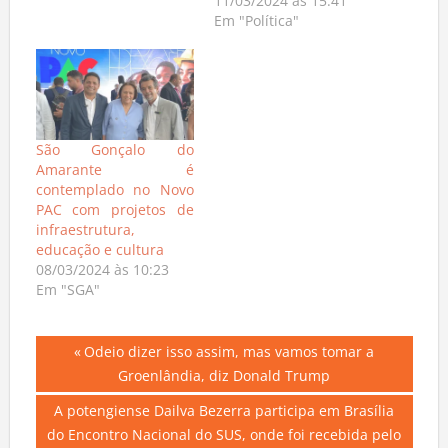
11/03/2024 às 15:41
Em "Política"
São Gonçalo do
Amarante é
contemplado no Novo
PAC com projetos de
infraestrutura,
educação e cultura
08/03/2024 às 10:23
Em "SGA"
Navegação
Previous
Odeio dizer isso assim, mas vamos tomar a
Post:
Groenlândia, diz Donald Trump
de
Next
A potengiense Dailva Bezerra participa em Brasília
Post
Post:
do Encontro Nacional do SUS, onde foi recebida pelo