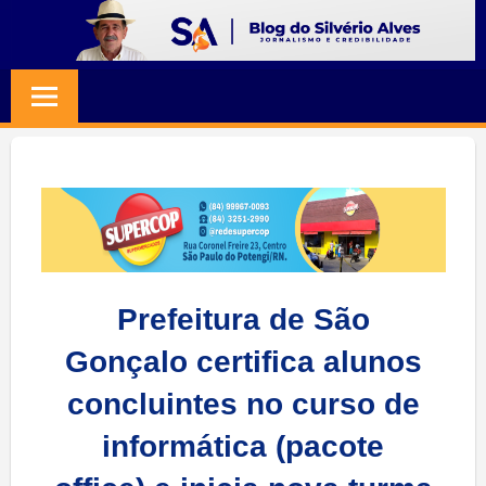
Skip
to
BLOG
Jornalismo
content
e
SILVERIO
Credibilidade
ALVES
Prefeitura de São
Gonçalo certifica alunos
concluintes no curso de
informática (pacote