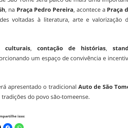
e de São Tomé será palco de mais uma importan
6h
, na
Praça Pedro Pereira
, acontece a
Praça 
des voltadas à literatura, arte e valorização 
 culturais
,
contação de histórias
,
stan
porcionando um espaço de convivência e incenti
erá apresentado o tradicional
Auto de São Tom
as tradições do povo são-tomeense.
mpartilhe isso: