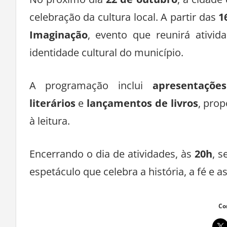
No próximo dia
22 de outubro
, a cidad
celebração da cultura local. A partir das
1
Imaginação
, evento que reunirá ativida
identidade cultural do município.
A programação inclui
apresentações
literários
e
lançamentos de livros
, pro
à leitura.
Encerrando o dia de atividades, às
20h
, s
espetáculo que celebra a história, a fé e 
Co