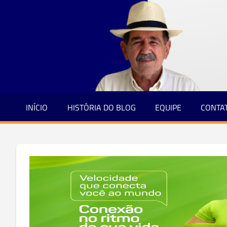
Jornalismo
Skip
e
to
Credibilidade
content
INÍCIO
HISTÓRIA DO BLOG
EQUIPE
CONTA