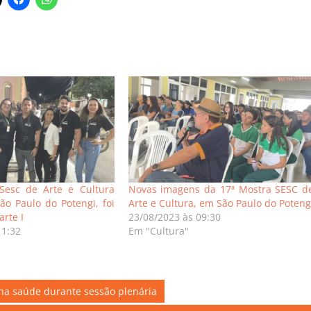
Sesc de Arte e Cultura
Novas imagens da 17ª Mostra SESC d
ão Paulo do Potengi, foi
Arte e Cultura, em São Paulo do Poteng
rte I
23/08/2023 às 09:30
11:32
Em "Cultura"
a saúde durante sessão plenária