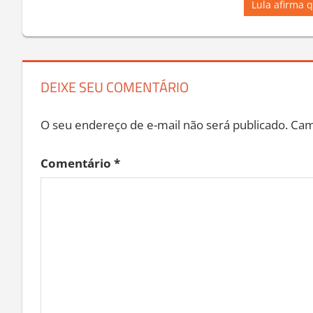
Post:
de
Next
Lula afirma 
Post:
Post
DEIXE SEU COMENTÁRIO
O seu endereço de e-mail não será publicado.
Cam
Comentário
*