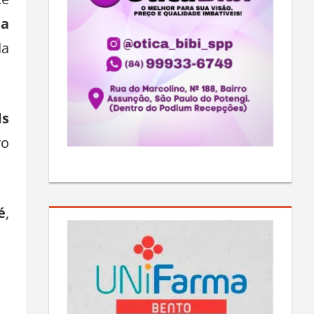
te
da
da
ds
vo
é
,