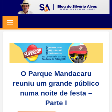
Skip
to
BLOG
Jornalismo
content
e
SILVERIO
Credibilidade
ALVES
O Parque Mandacaru
reuniu um grande público
numa noite de festa –
Parte I