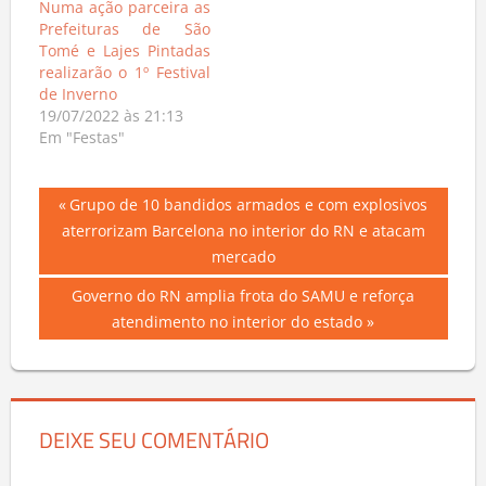
Numa ação parceira as
Prefeituras de São
Tomé e Lajes Pintadas
realizarão o 1º Festival
de Inverno
19/07/2022 às 21:13
Em "Festas"
Navegação
Previous
Grupo de 10 bandidos armados e com explosivos
Post:
aterrorizam Barcelona no interior do RN e atacam
de
mercado
Post
Next
Governo do RN amplia frota do SAMU e reforça
Post:
atendimento no interior do estado
DEIXE SEU COMENTÁRIO