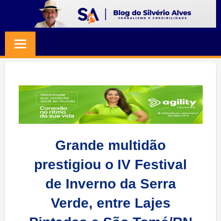
Skip
to
BLOG
Jornalismo
content
e
SILVERIO
Credibilidade
ALVES
Grande multidão
prestigiou o IV Festival
de Inverno da Serra
Verde, entre Lajes