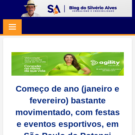
Skip
to
BLOG
Jornalismo
content
e
SILVERIO
Credibilidade
ALVES
Começo de ano (janeiro e
fevereiro) bastante
movimentado, com festas
e eventos esportivos, em