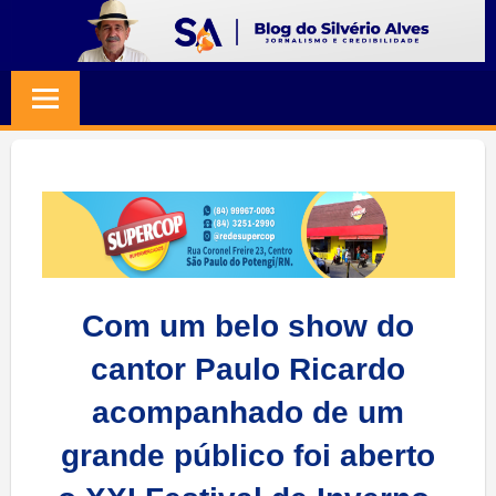
Skip
to
BLOG
Jornalismo
content
e
SILVERIO
Credibilidade
ALVES
Com um belo show do
cantor Paulo Ricardo
acompanhado de um
grande público foi aberto