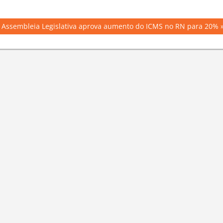
Next
Assembleia Legislativa aprova aumento do ICMS no RN para 20%
Post: