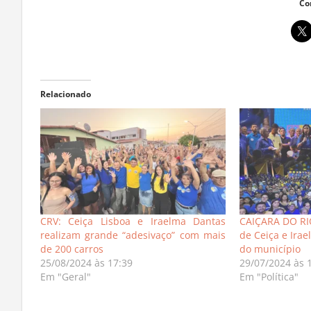
Co
Relacionado
CRV: Ceiça Lisboa e Iraelma Dantas
CAIÇARA DO RI
realizam grande “adesivaço” com mais
de Ceiça e Irae
de 200 carros
do município
25/08/2024 às 17:39
29/07/2024 às 
Em "Geral"
Em "Política"