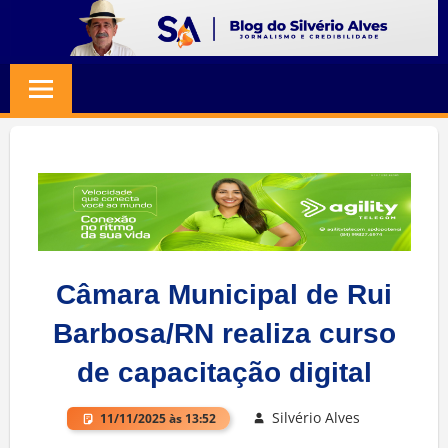
Skip
to
BLOG
Jornalismo
content
e
SILVERIO
Credibilidade
ALVES
Câmara Municipal de Rui
Barbosa/RN realiza curso
de capacitação digital
Silvério Alves
11/11/2025 às 13:52