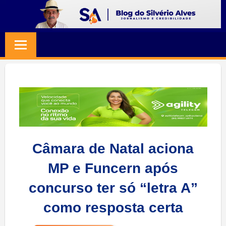
Skip
to
BLOG
Jornalismo
content
e
SILVERIO
Credibilidade
ALVES
Câmara de Natal aciona
MP e Funcern após
concurso ter só “letra A”
como resposta certa