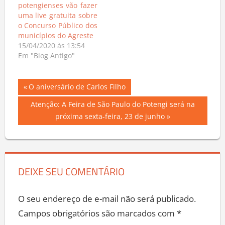
potengienses vão fazer
uma live gratuita sobre
o Concurso Público dos
municípios do Agreste
15/04/2020 às 13:54
Em "Blog Antigo"
Navegação
Previous
O aniversário de Carlos Filho
Post:
de
Next
Atenção: A Feira de São Paulo do Potengi será na
Post:
próxima sexta-feira, 23 de junho
Post
DEIXE SEU COMENTÁRIO
O seu endereço de e-mail não será publicado.
Campos obrigatórios são marcados com
*