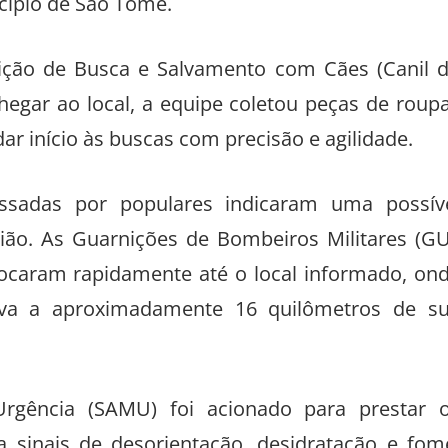
cípio de São Tomé.
nição de Busca e Salvamento com Cães (Canil 
hegar ao local, a equipe coletou peças de roup
dar início às buscas com precisão e agilidade.
ssadas por populares indicaram uma possív
gião. As Guarnições de Bombeiros Militares (G
slocaram rapidamente até o local informado, on
stava a aproximadamente 16 quilômetros de s
rgência (SAMU) foi acionado para prestar 
a sinais de desorientação, desidratação e fom