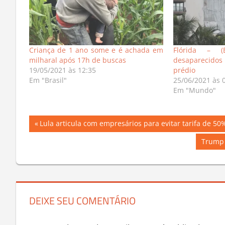
Criança de 1 ano some e é achada em
Flórida – (
milharal após 17h de buscas
desaparecid
19/05/2021 às 12:35
prédio
Em "Brasil"
25/06/2021 às 
Em "Mundo"
Navegação
Previous
Lula articula com empresários para evitar tarifa de 50
Post:
de
Next
Trump 
Post:
Post
DEIXE SEU COMENTÁRIO