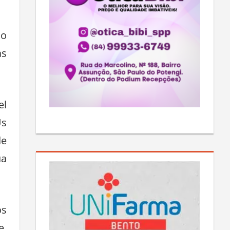
do
as
el
Us
de
ua
os
e,