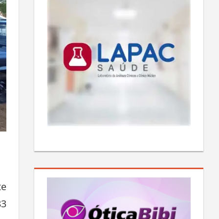
te
83