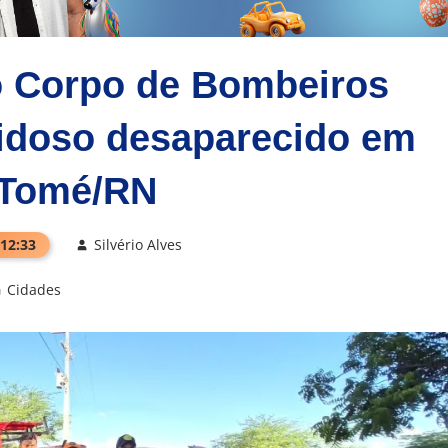
o Corpo de Bombeiros
 idoso desaparecido em
 Tomé/RN
 12:33
Silvério Alves
Cidades