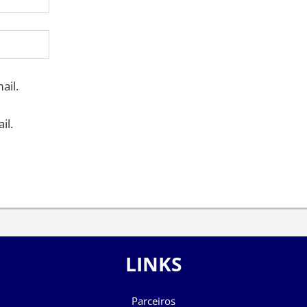
ail.
il.
LINKS
Parceiros