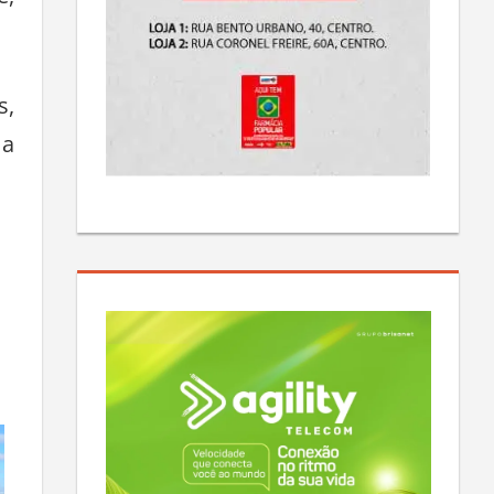
s,
 a