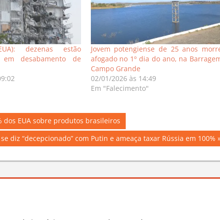
EUA): dezenas estão
Jovem potengiense de 25 anos morr
os em desabamento de
afogado no 1º dia do ano, na Barrage
Campo Grande
09:02
02/01/2026 às 14:49
Em "Falecimento"
% dos EUA sobre produtos brasileiros
se diz “decepcionado” com Putin e ameaça taxar Rússia em 100%