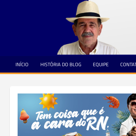
Jornalismo
Skip
e
to
Credibilidade
content
INÍCIO
HISTÓRIA DO BLOG
EQUIPE
CONTA