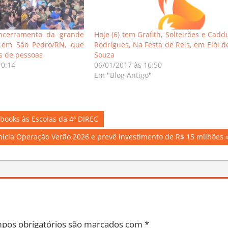
ncerramento da grande
Hoje (6) tem Grafith, Solteirões e Cadd
, em São Pedro/RN, que
Rodrigues, Na Festa de Reis, em Elói d
s de pessoas
Souza
10:14
06/01/2017 às 16:50
Em "Blog Antigo"
books às Escolas da 4ª DIREC
icia Operação Verão 2026 e prevê investimento de R$ 15 milhões
pos obrigatórios são marcados com
*