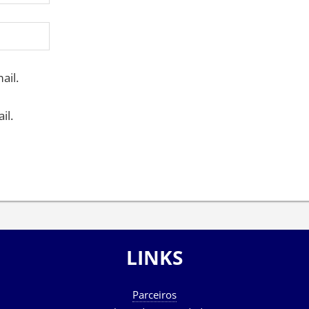
ail.
il.
LINKS
Parceiros