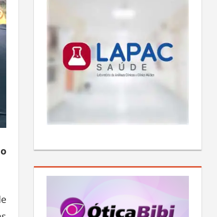
ão
de
as