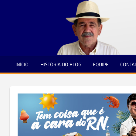
Jornalismo
Skip
e
to
Credibilidade
content
INÍCIO
HISTÓRIA DO BLOG
EQUIPE
CONTA