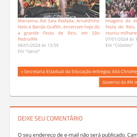
Marianna, Raí Saia Rodada, Arnaldinho
Imagens do e
Neto e Banda Grafith, encerram hoje (6)
Festa de Reis
a grande Festa de Reis, em São
reuniu milhare
Pedro/RN
07/01/2024 às 
06/01/2024 às 13:59
Em "Cidades"
Em "Geral"
Navegação
Previous
Secretaria Estadual da Educação entregou 654 Chrome
Post:
de
Next
Governo do RN in
Post:
Post
DEIXE SEU COMENTÁRIO
O seu endereço de e-mail não será publicado.
Cam