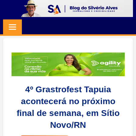
Skip
to
BLOG
Jornalismo
content
e
SILVERIO
Credibilidade
ALVES
4º Grastrofest Tapuia
acontecerá no próximo
final de semana, em Sítio
Novo/RN