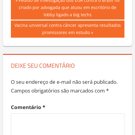
Navegação
Previous
Pedido de investigação dos EUA contra o Brasil foi
Post:
criado por advogada que atuou em escritório de
de
lobby ligado a big techs
Post
Next
Vacina universal contra câncer apresenta resultados
Post:
promissores em estudo
DEIXE SEU COMENTÁRIO
O seu endereço de e-mail não será publicado.
Campos obrigatórios são marcados com
*
Comentário
*