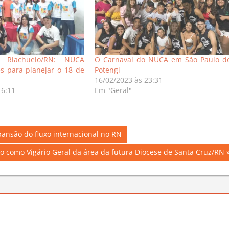
e Riachuelo/RN: NUCA
O Carnaval do NUCA em São Paulo d
es para planejar o 18 de
Potengi
16/02/2023 às 23:31
16:11
Em "Geral"
pansão do fluxo internacional no RN
o como Vigário Geral da área da futura Diocese de Santa Cruz/RN