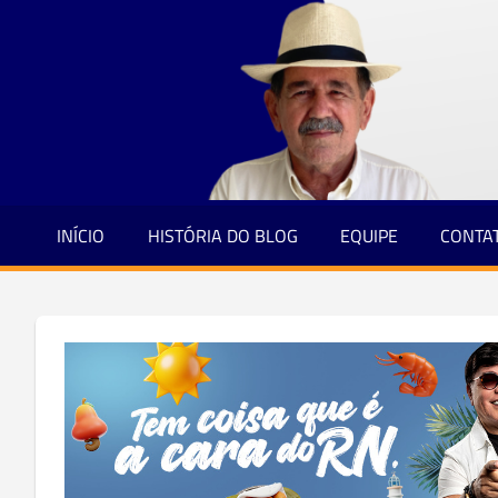
Jornalismo
Skip
e
to
Credibilidade
content
INÍCIO
HISTÓRIA DO BLOG
EQUIPE
CONTA