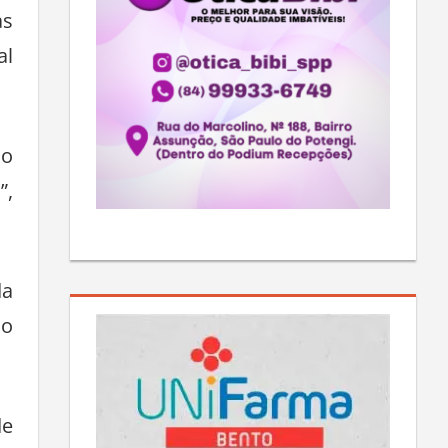
as
al
 o
”,
da
do
de