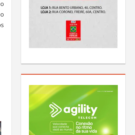
so
lo
os