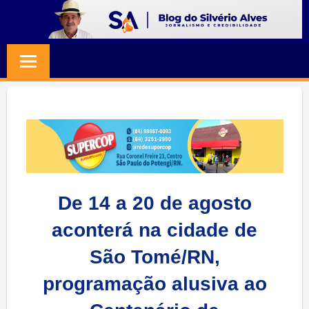
Skip
to
BLOG
Jornalismo
content
e
SILVERIO
Credibilidade
ALVES
De 14 a 20 de agosto
aconterá na cidade de
São Tomé/RN,
programação alusiva ao