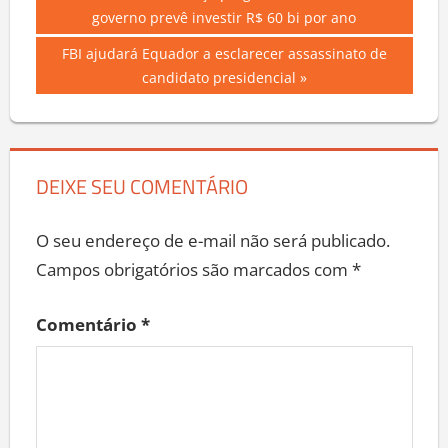
Navegação
Post:
governo prevê investir R$ 60 bi por ano
de
Next
FBI ajudará Equador a esclarecer assassinato de
Post
Post:
candidato presidencial
DEIXE SEU COMENTÁRIO
O seu endereço de e-mail não será publicado.
Campos obrigatórios são marcados com
*
Comentário
*