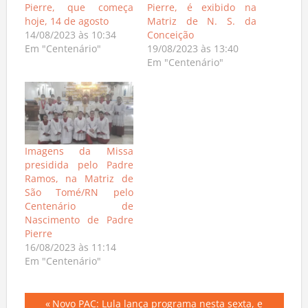
Pierre, que começa
Pierre, é exibido na
hoje, 14 de agosto
Matriz de N. S. da
14/08/2023 às 10:34
Conceição
Em "Centenário"
19/08/2023 às 13:40
Em "Centenário"
Imagens da Missa
presidida pelo Padre
Ramos, na Matriz de
São Tomé/RN pelo
Centenário de
Nascimento de Padre
Pierre
16/08/2023 às 11:14
Em "Centenário"
Previous
Novo PAC: Lula lança programa nesta sexta, e