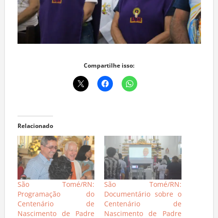
Compartilhe isso:
Relacionado
São Tomé/RN:
São Tomé/RN:
Programação do
Documentário sobre o
Centenário de
Centenário de
Nascimento de Padre
Nascimento de Padre