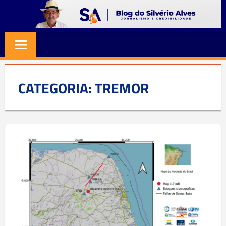
Skip
to
BLOG
Jornalismo
content
e
SILVERIO
Credibilidade
ALVES
CATEGORIA:
TREMOR