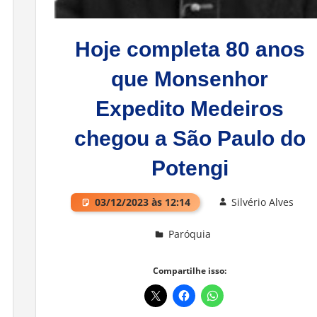
Hoje completa 80 anos
que Monsenhor
Expedito Medeiros
chegou a São Paulo do
Potengi
03/12/2023 às 12:14
Silvério Alves
Paróquia
Deixe um comentário
Compartilhe isso: