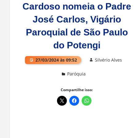
Cardoso nomeia o Padre
José Carlos, Vigário
Paroquial de São Paulo
do Potengi
27/03/2024 às 09:52
Silvério Alves
Paróquia
Deixe um comentário
Compartilhe isso: