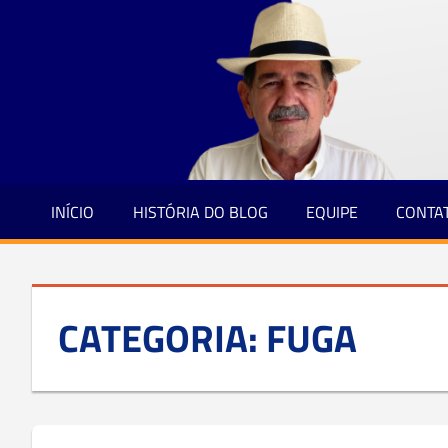
Jornalismo
Skip
e
to
Credibilidade
content
INÍCIO
HISTÓRIA DO BLOG
EQUIPE
CONTA
CATEGORIA:
FUGA