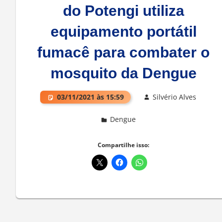
do Potengi utiliza
equipamento portátil
fumacê para combater o
mosquito da Dengue
03/11/2021 às 15:59
Silvério Alves
Dengue
Deixe um comentário
Compartilhe isso: