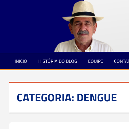
Jornalismo
Skip
e
to
Credibilidade
content
INÍCIO
HISTÓRIA DO BLOG
EQUIPE
CONTA
CATEGORIA:
DENGUE