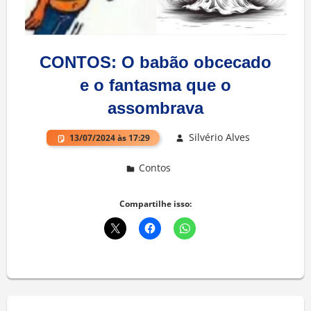
CONTOS: O babão obcecado
e o fantasma que o
assombrava
Silvério Alves
13/07/2024 às 17:29
Contos
Deixe um comentário
Compartilhe isso: