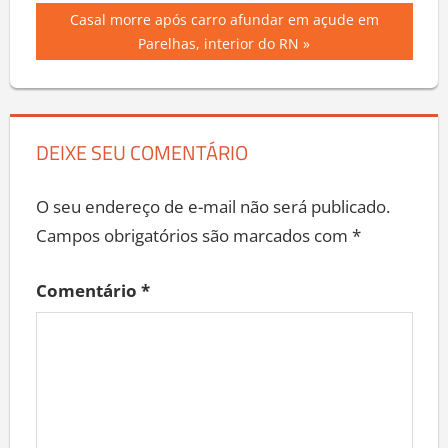
de
Next
Casal morre após carro afundar em açude em
Post
Post:
Parelhas, interior do RN
DEIXE SEU COMENTÁRIO
O seu endereço de e-mail não será publicado.
Campos obrigatórios são marcados com
*
Comentário
*