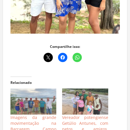
Compartilhe isso:
Relacionado
Imagens da grande
Vereador potengiense
movimentação na
Getúlio Antunes, com
Barragem Campo
netos e amigos,