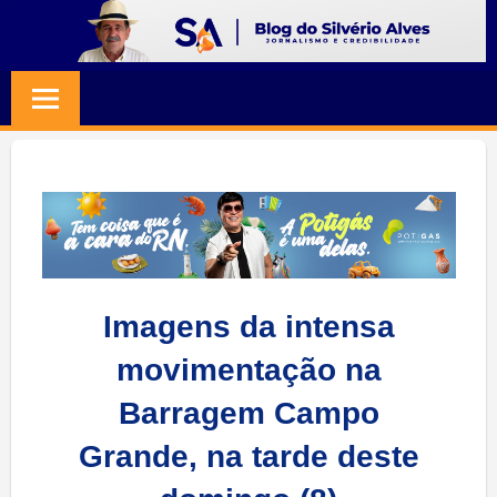
Skip
to
BLOG
Jornalismo
content
e
SILVERIO
Credibilidade
ALVES
Imagens da intensa
movimentação na
Barragem Campo
Grande, na tarde deste