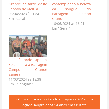
Grande na tarde deste
contemplando a beleza
Sábado de Aleluia
da sangria da
08/04/2023 às 17:41
Barragem Campo
Em "Geral"
Grande
16/06/2024 às 16:01
Em "Geral"
Está faltando apenas
30 cm para a Barragem
Campo Grande
‘sangrar’
11/03/2024 às 18:38
Em ""Sangria""
Navegação
Previous
Chuva intensa no Seridó ultrapassa 200 mm e
Post:
açude sangra após 14 anos em Cruzeta