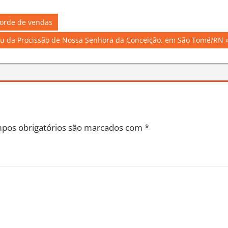
corde de vendas
ou da Procissão de Nossa Senhora da Conceição, em São Tomé/RN
pos obrigatórios são marcados com
*