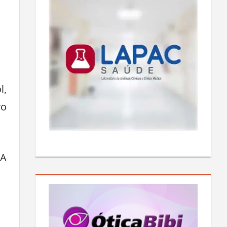
l,
vo
 A