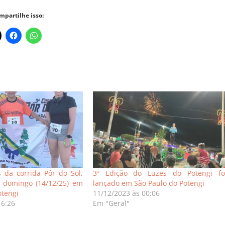
mpartilhe isso:
 da corrida Pôr do Sol,
3ª Edição do Luzes do Potengi fo
e domingo (14/12/25) em
lançado em São Paulo do Potengi
otengi
11/12/2023 às 00:06
16:26
Em "Geral"