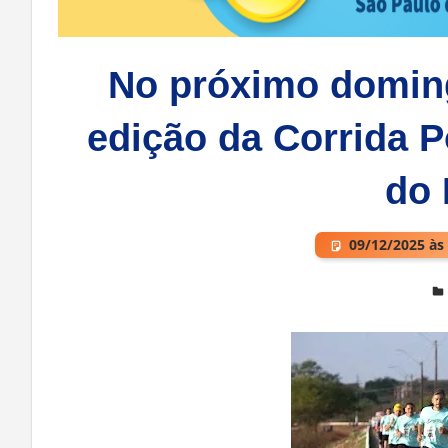
No próximo doming
edição da Corrida P
do 
09/12/2025 às
Deixe um comentário