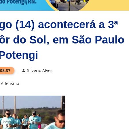
o (14) acontecerá a 3ª
ôr do Sol, em São Paulo
Potengi
 08:37
Silvério Alves
Atletismo