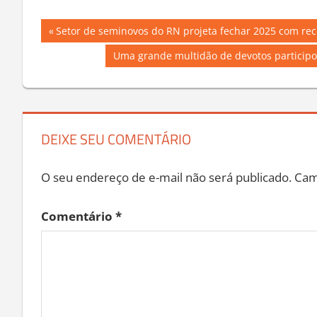
Navegação
Previous
Setor de seminovos do RN projeta fechar 2025 com re
Post:
de
Next
Uma grande multidão de devotos particip
Post:
Post
DEIXE SEU COMENTÁRIO
O seu endereço de e-mail não será publicado.
Cam
Comentário
*