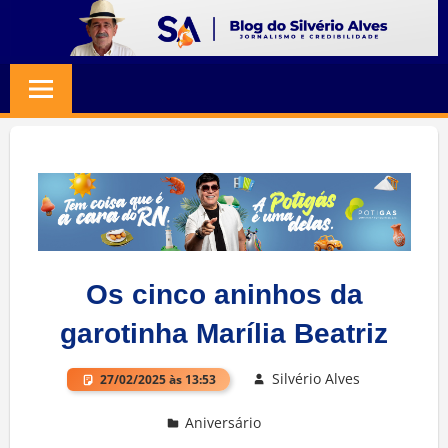
Skip
to
BLOG
Jornalismo
content
e
SILVERIO
Credibilidade
ALVES
Os cinco aninhos da
garotinha Marília Beatriz
Silvério Alves
27/02/2025 às 13:53
Aniversário