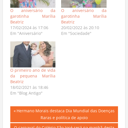
O aniversário da
O aniversário da
garotinha Marília
garotinha Marília
Beatriz
Beatriz
17/02/2024 às 17:06
20/02/2022 às 20:10
Em "Aniversário"
Em "Sociedade"
O primeiro ano de vida
da pequena Marília
Beatriz
18/02/2021 às 18:46
Em "Blog Antigo"
Navegação
Previous
Hermano Morais destaca Dia Mundial das Doenças
Post:
Raras e política de apoio
de
Next
O carnaval do Colégio São José será na manhã desta