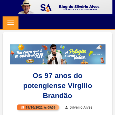
Skip
to
BLOG
Jornalismo
content
e
SILVERIO
Credibilidade
ALVES
Os 97 anos do
potengiense Virgílio
Brandão
Silvério Alves
19/10/2022 às 09:59