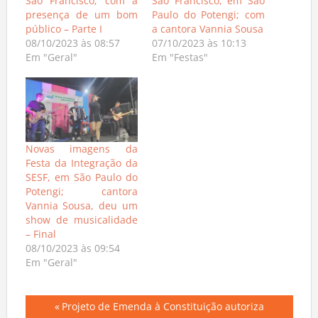
São Francisco; com a
São Francisco, em São
presença de um bom
Paulo do Potengi; com
público – Parte I
a cantora Vannia Sousa
08/10/2023 às 08:57
07/10/2023 às 10:13
Em "Geral"
Em "Festas"
Novas imagens da
Festa da Integração da
SESF, em São Paulo do
Potengi; cantora
Vannia Sousa, deu um
show de musicalidade
– Final
08/10/2023 às 09:54
Em "Geral"
Navegação
Previous
Projeto de Emenda à Constituição autoriza