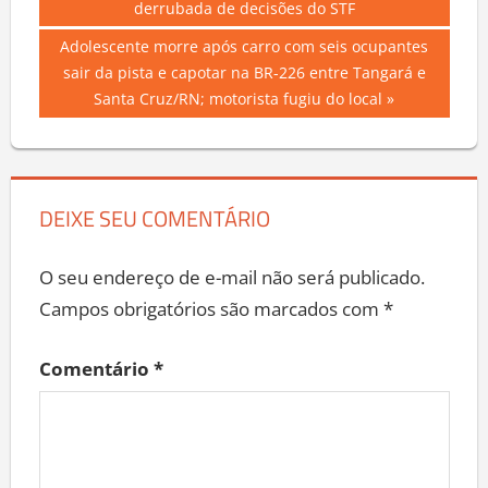
Post:
derrubada de decisões do STF
de
Next
Adolescente morre após carro com seis ocupantes
Post
Post:
sair da pista e capotar na BR-226 entre Tangará e
Santa Cruz/RN; motorista fugiu do local
DEIXE SEU COMENTÁRIO
O seu endereço de e-mail não será publicado.
Campos obrigatórios são marcados com
*
Comentário
*