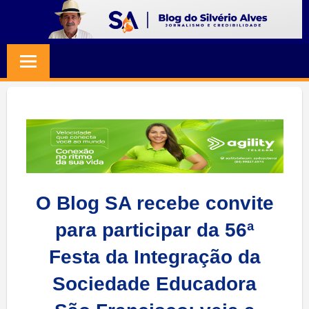
Skip
to
BLOG
Jornalismo
content
e
SILVERIO
Credibilidade
ALVES
O Blog SA recebe convite
para participar da 56ª
Festa da Integração da
Sociedade Educadora