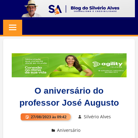
Skip
to
BLOG
Jornalismo
content
e
SILVERIO
Credibilidade
ALVES
O aniversário do
professor José Augusto
Silvério Alves
27/08/2023 às 09:42
Aniversário
Deixe um comentário