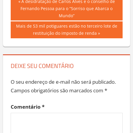
Navegação
Previous
A desidratação de Carlos Alves e o conselho de
Post:
Fernando Pessoa para o “Sorriso que Abarca o
de
Mundo”
Post
Next
Mais de 53 mil potiguares estão no terceiro lote de
Post:
restituição do imposto de renda
DEIXE SEU COMENTÁRIO
O seu endereço de e-mail não será publicado.
Campos obrigatórios são marcados com
*
Comentário
*