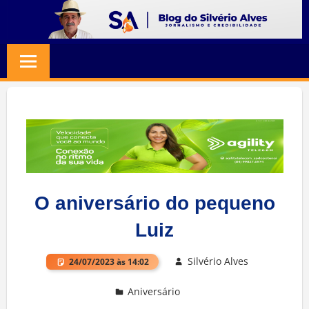
Skip
to
BLOG
Jornalismo
content
e
SILVERIO
Credibilidade
ALVES
O aniversário do pequeno
Luiz
Silvério Alves
24/07/2023 às 14:02
Aniversário