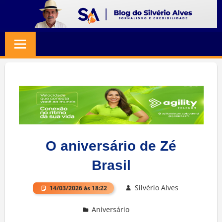
Skip
to
BLOG
Jornalismo
content
e
SILVERIO
Credibilidade
ALVES
O aniversário de Zé
Brasil
Silvério Alves
14/03/2026 às 18:22
Aniversário