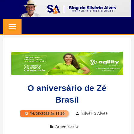
Skip
to
BLOG
Jornalismo
content
e
SILVERIO
Credibilidade
ALVES
O aniversário de Zé
Brasil
Silvério Alves
14/03/2025 às 11:50
Aniversário